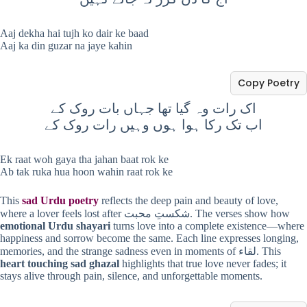
Aaj dekha hai tujh ko dair ke baad
Aaj ka din guzar na jaye kahin
Copy Poetry
اک رات وہ گیا تھا جہاں بات روک کے
اب تک رکا ہوا ہوں وہیں رات روک کے
Ek raat woh gaya tha jahan baat rok ke
Ab tak ruka hua hoon wahin raat rok ke
This
sad Urdu poetry
reflects the deep pain and beauty of love,
where a lover feels lost after شکستِ محبت. The verses show how
emotional Urdu shayari
turns love into a complete existence—where
happiness and sorrow become the same. Each line expresses longing,
memories, and the strange sadness even in moments of لقاء. This
heart touching sad ghazal
highlights that true love never fades; it
stays alive through pain, silence, and unforgettable moments.