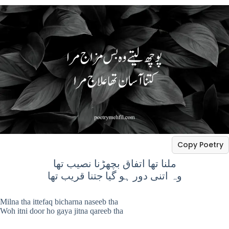
Copy Poetry
ملنا تھا اتفاق بچھڑنا نصیب تھا
وہ اتنی دور ہو گیا جتنا قریب تھا
Milna tha ittefaq bicharna naseeb tha
Woh itni door ho gaya jitna qareeb tha