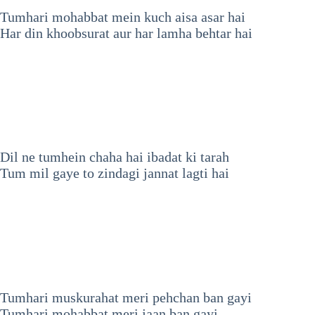
Tumhari mohabbat mein kuch aisa asar hai
Har din khoobsurat aur har lamha behtar hai
Dil ne tumhein chaha hai ibadat ki tarah
Tum mil gaye to zindagi jannat lagti hai
Tumhari muskurahat meri pehchan ban gayi
Tumhari mohabbat meri jaan ban gayi