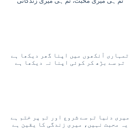
تم ہی میری محبت، تم ہی میری زندگانی
تمہاری آنکھوں میں اپنا گھر دیکھا ہے
تم سے بڑھ کر کوئی اپنا نہ دیکھا ہے
میری دنیا تم سے شروع اور تم پر ختم ہے
یہ محبت نہیں، میری زندگی کا یقین ہے