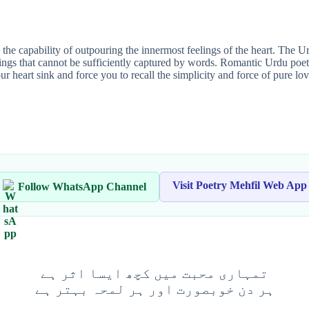
 the capability of outpouring the innermost feelings of the heart. The 
ngs that cannot be sufficiently captured by words. Romantic Urdu poetry a
 heart sink and force you to recall the simplicity and force of pure lov
Visit Poetry Mehfil Web App
Follow WhatsApp Channel
تمہاری محبت میں کچھ ایسا اثر ہے
ہر دن خوبصورت اور ہر لمحہ بہتر ہے