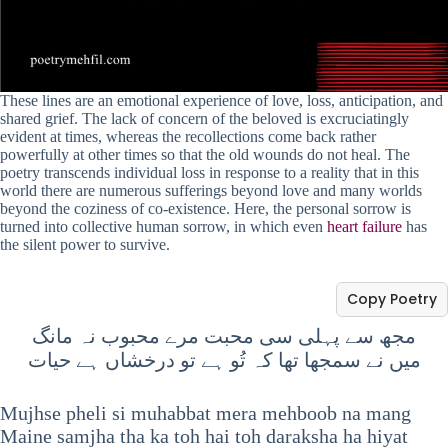
These lines are an emotional experience of love, loss, anticipation, and
shared grief. The lack of concern of the beloved is excruciatingly
evident at times, whereas the recollections come back rather
powerfully at other times so that the old wounds do not heal. The
poetry transcends individual loss in response to a reality that in this
world there are numerous sufferings beyond love and many worlds
beyond the coziness of co-existence. Here, the personal sorrow is
turned into collective human sorrow, in which even
heart failure
has
the silent power to survive.
Copy Poetry
مجھ سے پہلی سی محبت مرے محبوب نہ مانگ
میں نے سمجھا تھا کہ تُو ہے تو درخشاں ہے حیات
Mujhse pheli si muhabbat mera mehboob na mang
Maine samjha tha ka toh hai toh daraksha ha hiyat