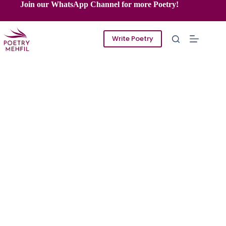
Skip
Join our WhatsApp Channel for more Poetry!
to
content
Write Poetry