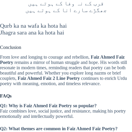
قرب کے نہ وفا کے ہوتے ہیں
جھگڑے سارے انا کے ہوتے ہیں
Qurb ka na wafa ka hota hai
Jhagra sara ana ka hota hai
Conclusion
From love and longing to courage and rebellion,
Faiz Ahmed Faiz
Poetry
remains a mirror of human struggle and hope. His words still
resonate in modern times, reminding readers that poetry can be both
beautiful and powerful. Whether you explore long nazms or brief
couplets,
Faiz Ahmed Faiz 2 Line Poetry
continues to enrich Urdu
poetry with meaning, emotion, and timeless relevance.
FAQs
Q1: Why is Faiz Ahmed Faiz Poetry so popular?
Faiz combines love, social justice, and resistance, making his poetry
emotionally and intellectually powerful.
Q2: What themes are common in Faiz Ahmed Faiz Poetry?