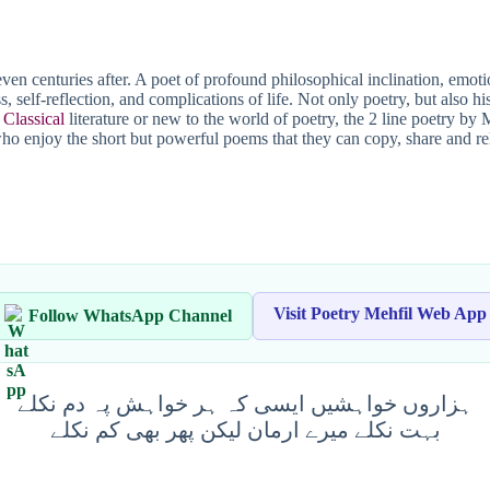
s even centuries after. A poet of profound philosophical inclination, em
, self-reflection, and complications of life. Not only poetry, but also hi
Classical
literature or new to the world of poetry, the 2 line poetry b
o enjoy the short but powerful poems that they can copy, share and rel
Visit Poetry Mehfil Web App
Follow WhatsApp Channel
ہزاروں خواہشیں ایسی کہ ہر خواہش پہ دم نکلے
بہت نکلے میرے ارمان لیکن پھر بھی کم نکلے