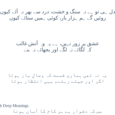
ل ہی تو ہے نہ سنگ و خشت، درد سے بھر نہ آئے کیوں
روئیں گے ہم ہزار بار، کوئی ہمیں ستائے کیوں
عشق پر زور نہیں، ہے یہ وہ آتش غالب
کہ لگائے نہ لگے اور بجھائے نہ بنے
یہ نہ تھی ہماری قسمت کہ وصالِ یار ہوتا
اگر اور جیتے رہتے، یہی انتظار ہوتا
بس کہ دشوار ہے ہر کام کا آساں ہونا