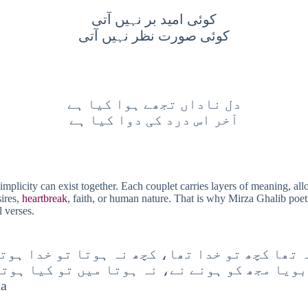
کوئی امید بر نہیں آتی
کوئی صورت نظر نہیں آتی
دل ناداں تجھے ہوا کیا ہے
آخر اس درد کی دوا کیا ہے
mplicity can exist together. Each couplet carries layers of meaning, all
sires,
heartbreak
, faith, or human nature. That is why Mirza Ghalib poet
 verses.
 تھا کچھ تو خدا تھا، کچھ نہ ہوتا تو خدا ہوت
ویا مجھ کو ہونے نے، نہ ہوتا میں تو کیا ہوت
ta