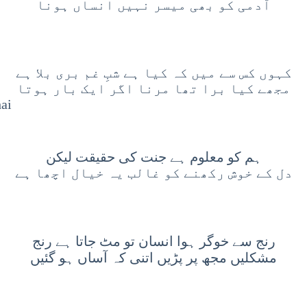
آدمی کو بھی میسر نہیں انساں ہونا
کہوں کس سے میں کہ کیا ہے شبِ غم بری بلا ہے
مجھے کیا برا تھا مرنا اگر ایک بار ہوتا
hai
ہم کو معلوم ہے جنت کی حقیقت لیکن
دل کے خوش رکھنے کو غالب یہ خیال اچھا ہے
رنج سے خوگر ہوا انسان تو مٹ جاتا ہے رنج
مشکلیں مجھ پر پڑیں اتنی کہ آساں ہو گئیں