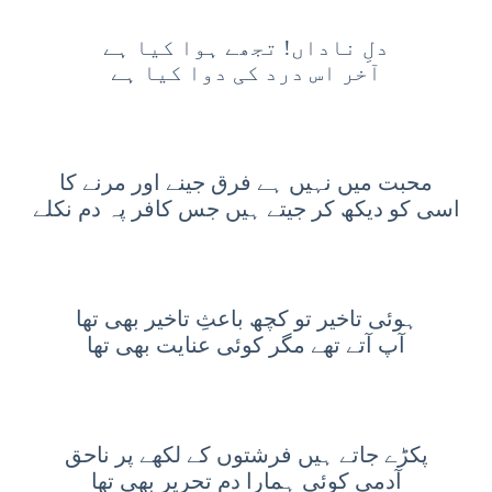
دلِ ناداں! تجھے ہوا کیا ہے
آخر اس درد کی دوا کیا ہے
محبت میں نہیں ہے فرق جینے اور مرنے کا
اسی کو دیکھ کر جیتے ہیں جس کافر پہ دم نکلے
ہوئی تاخیر تو کچھ باعثِ تاخیر بھی تھا
آپ آتے تھے مگر کوئی عنایت بھی تھا
پکڑے جاتے ہیں فرشتوں کے لکھے پر ناحق
آدمی کوئی ہمارا دمِ تحریر بھی تھا