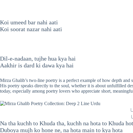
Koi umeed bar nahi aati
Koi soorat nazar nahi aati
Dil-e-nadaan, tujhe hua kya hai
Aakhir is dard ki dawa kya hai
Mirza Ghalib’s two-line poetry is a perfect example of how depth and si
His poetry speaks directly to the soul, whether it is about unfulfilled de
today, especially among poetry lovers who appreciate short, meaningful
ا
ا
Na tha kuchh to Khuda tha, kuchh na hota to Khuda ho
Duboya mujh ko hone ne, na hota main to kya hota