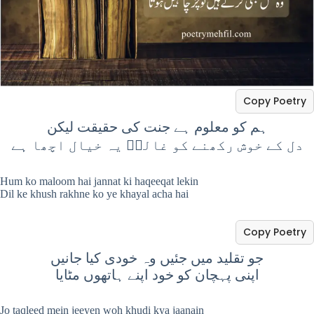
Copy Poetry
ہم کو معلوم ہے جنت کی حقیقت لیکن
دل کے خوش رکھنے کو غالبؔ یہ خیال اچھا ہے
Hum ko maloom hai jannat ki haqeeqat lekin
Dil ke khush rakhne ko ye khayal acha hai
Copy Poetry
جو تقلید میں جئیں وہ خودی کیا جانیں
اپنی پہچان کو خود اپنے ہاتھوں مٹایا
Jo taqleed mein jeeyen woh khudi kya jaanain