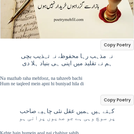
Copy Poetry
نہ مذہب رہا محفوظ، نہ تہذیب بچی
ہم نے تقلید میں اپنی ہی بنیاد ہلا دی
Na mazhab raha mehfooz, na tahzeeb bachi
Hum ne taqleed mein apni hi buniyad hila di
Copy Poetry
کہتے ہیں ہمیں عقل نئی چاہیے صاحب
پر سوچ وہی ہے جو صدیوں پرانی ہو
Kehte hain humein aqal nai chahiye sahib