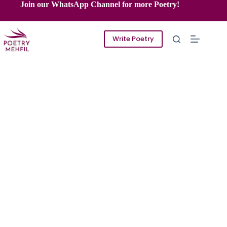
Skip
Join our WhatsApp Channel for more Poetry!
to
content
Write Poetry