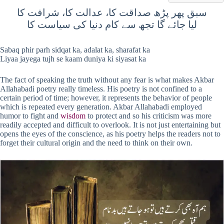
سبق پھر پڑھ صداقت کا، عدالت کا، شرافت کا
لیا جائے گا تجھ سے کام دنیا کی سیاست کا
Sabaq phir parh sidqat ka, adalat ka, sharafat ka
Liyaa jayega tujh se kaam duniya ki siyasat ka
The fact of speaking the truth without any fear is what makes Akbar
Allahabadi poetry really timeless. His poetry is not confined to a
certain period of time; however, it represents the behavior of people
which is repeated every generation. Akbar Allahabadi employed
humor to fight and
wisdom
to protect and so his criticism was more
readily accepted and difficult to overlook. It is not just entertaining but
opens the eyes of the conscience, as his poetry helps the readers not to
forget their cultural origin and the need to think on their own.