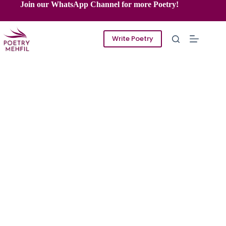
Skip
Join our WhatsApp Channel for more Poetry!
to
content
Write Poetry