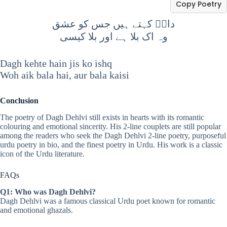
Copy Poetry
داغؔ کہتے ہیں جس کو عشق
وہ اک بلا ہے اور بلا کیسی
Dagh kehte hain jis ko ishq
Woh aik bala hai, aur bala kaisi
Conclusion
The poetry of Dagh Dehlvi still exists in hearts with its romantic
colouring and emotional sincerity. His 2-line couplets are still popular
among the readers who seek the Dagh Dehlvi 2-line poetry, purposeful
urdu poetry in bio, and the finest poetry in Urdu. His work is a classic
icon of the Urdu literature.
FAQs
Q1: Who was Dagh Dehlvi?
Dagh Dehlvi was a famous classical Urdu poet known for romantic
and emotional ghazals.