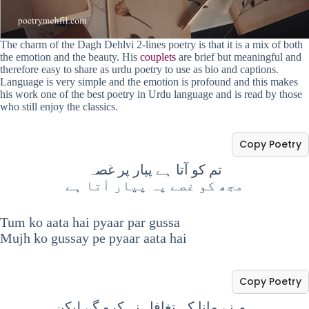
The charm of the Dagh Dehlvi 2-lines poetry is that it is a mix of both
the emotion and the beauty. His
couplets
are brief but meaningful and
therefore easy to share as urdu poetry to use as bio and captions.
Language is very simple and the emotion is profound and this makes
his work one of the best poetry in Urdu language and is read by those
who still enjoy the classics.
Copy Poetry
تم کو آتا ہے پیار پر غصہ
مجھ کو غصے پہ پیار آتا ہے
Tum ko aata hai pyaar par gussa
Mujh ko gussay pe pyaar aata hai
Copy Poetry
ہم نے مانا کہ تغافل نہ کرو گے لیکن