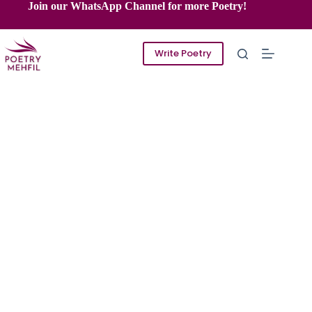
Skip
Join our WhatsApp Channel for more Poetry!
to
content
Write Poetry