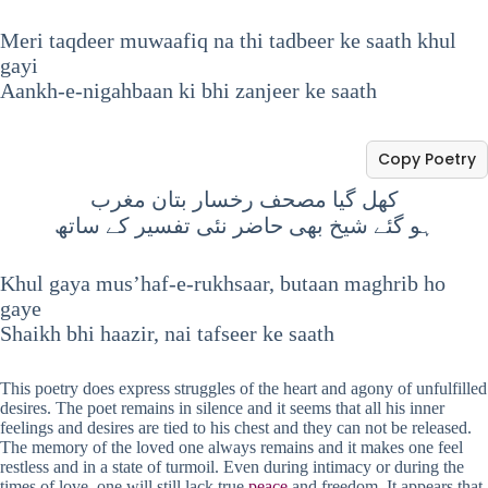
Meri taqdeer muwaafiq na thi tadbeer ke saath khul
gayi
Aankh-e-nigahbaan ki bhi zanjeer ke saath
Copy Poetry
کھل گیا مصحف رخسار بتان مغرب
ہو گئے شیخ بھی حاضر نئی تفسیر کے ساتھ
Khul gaya mus’haf-e-rukhsaar, butaan maghrib ho
gaye
Shaikh bhi haazir, nai tafseer ke saath
This poetry does express struggles of the heart and agony of unfulfilled
desires. The poet remains in silence and it seems that all his inner
feelings and desires are tied to his chest and they can not be released.
The memory of the loved one always remains and it makes one feel
restless and in a state of turmoil. Even during intimacy or during the
times of love, one will still lack true
peace
and freedom. It appears that