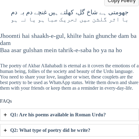
Copy Poetry
جھومتی ہے شاخ گل، کھلتے ہیں غنچے دم بہ دم
با اثر گلشن میں تحریک صبا ہو یا نہ ہو
Jhoomti hai shaakh-e-gul, khilte hain ghunche dam ba
dam
Baa asar gulshan mein tahrik-e-saba ho ya na ho
The poetry of Akbar Allahabadi is eternal as it covers the emotions of a
human being, follies of the society and beauty of the Urdu language.
You need to share your love, laugher or wiser, these couplets are the
best poetry to be used as WhatsApp status. Write them down and share
them with your friends or keep them as a reminder in every-day-life.
FAQs
Q1: Are his poems available in Roman Urdu?
Q2: What type of poetry did he write?