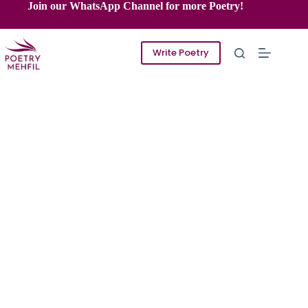
Skip
Join our WhatsApp Channel for more Poetry!
to
content
Write Poetry