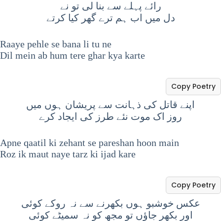
رائے پہلے سے بنا لی تو نے
دل میں اب ہم ترے گھر کیا کرتے
Raaye pehle se bana li tu ne
Dil mein ab hum tere ghar kya karte
Copy Poetry
اپنے قاتل کی ذہانت سے پریشان ہوں میں
روز اک موت نئے طرز کی ایجاد کرے
Apne qaatil ki zehant se pareshan hoon main
Roz ik maut naye tarz ki ijad kare
Copy Poetry
عکس خوشبو ہوں بکھرنے سے نہ روکے کوئی
اور بکھر جاؤں تو مجھ کو نہ سمیٹے کوئی