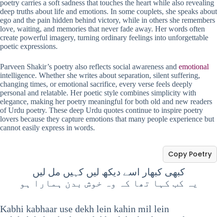
poetry carries a soft sadness that touches the heart while also revealing
deep truths about life and emotions. In some couplets, she speaks about
ego and the pain hidden behind victory, while in others she remembers
love, waiting, and memories that never fade away. Her words often
create powerful imagery, turning ordinary feelings into unforgettable
poetic expressions.
Parveen Shakir’s poetry also reflects social awareness and
emotional
intelligence. Whether she writes about separation, silent suffering,
changing times, or emotional sacrifice, every verse feels deeply
personal and relatable. Her poetic style combines simplicity with
elegance, making her poetry meaningful for both old and new readers
of Urdu poetry. These deep Urdu quotes continue to inspire poetry
lovers because they capture emotions that many people experience but
cannot easily express in words.
Copy Poetry
کبھی کبھار اسے دیکھ لیں کہیں مل لیں
یہ کب کہا تھا کہ وہ خوش بدن ہمارا ہو
Kabhi kabhaar use dekh lein kahin mil lein