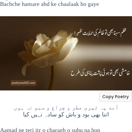
Bachche hamare ahd ke chaalaak ho gaye
Copy Poetry
آمد پہ تیری عطر و چراغ و سبو نہ ہوں
اتنا بھی بود و باش کو سادہ نہیں کیا
Aamad pe teri itr o charagh o subu na hon